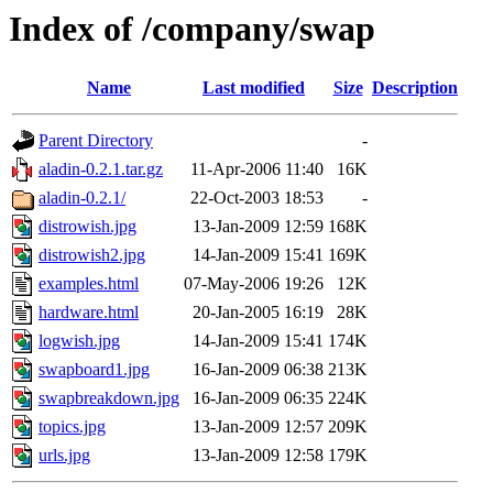
Index of /company/swap
Name
Last modified
Size
Description
Parent Directory
-
aladin-0.2.1.tar.gz
11-Apr-2006 11:40
16K
aladin-0.2.1/
22-Oct-2003 18:53
-
distrowish.jpg
13-Jan-2009 12:59
168K
distrowish2.jpg
14-Jan-2009 15:41
169K
examples.html
07-May-2006 19:26
12K
hardware.html
20-Jan-2005 16:19
28K
logwish.jpg
14-Jan-2009 15:41
174K
swapboard1.jpg
16-Jan-2009 06:38
213K
swapbreakdown.jpg
16-Jan-2009 06:35
224K
topics.jpg
13-Jan-2009 12:57
209K
urls.jpg
13-Jan-2009 12:58
179K